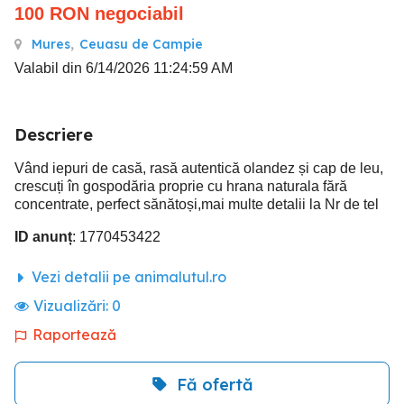
100
RON
negociabil
Mures
,
Ceuasu de Campie
Valabil din 6/14/2026 11:24:59 AM
Descriere
Vând iepuri de casă, rasă autentică olandez și cap de leu,
crescuți în gospodăria proprie cu hrana naturala fără
concentrate, perfect sănătoși,mai multe detalii la Nr de tel
ID anunț
: 1770453422
Vezi detalii pe animalutul.ro
Vizualizări:
0
Raportează
Fă ofertă