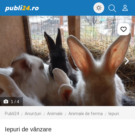
publi
24
.ro
1
/ 4
Publi24
Anunțuri
Animale
Animale de ferma
Iepuri
Iepuri de vânzare