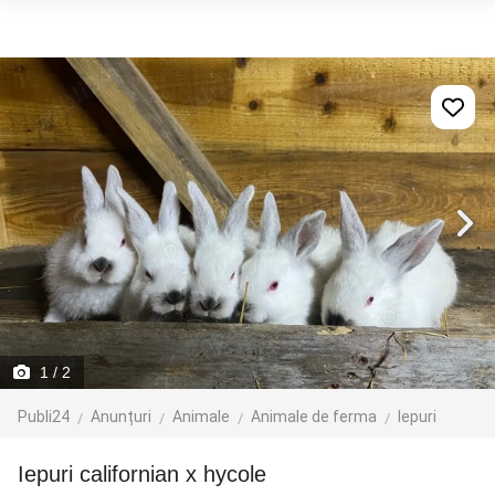
1
/ 2
Publi24
Anunțuri
Animale
Animale de ferma
Iepuri
iepuri californian x hycole