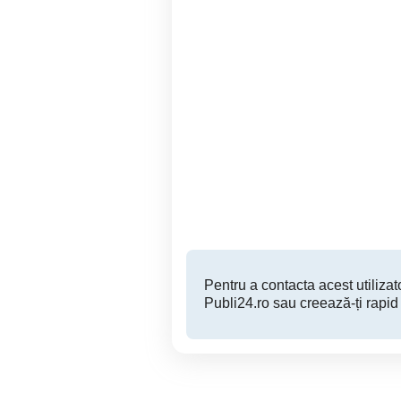
vand masina de muls
Unimat
1,500 RON
Pentru a contacta acest utilizato
Publi24.ro sau creează-ți rapid