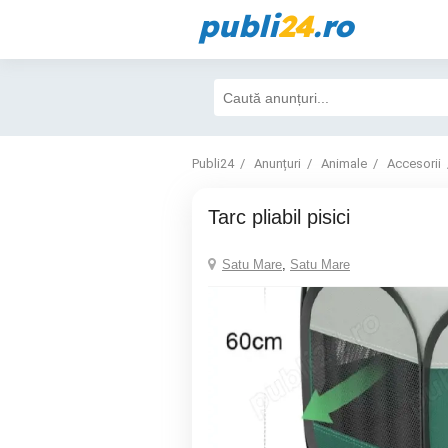
publi
24
.ro
Publi24
Anunțuri
Animale
Accesorii
Tarc pliabil pisici
Satu Mare
,
Satu Mare