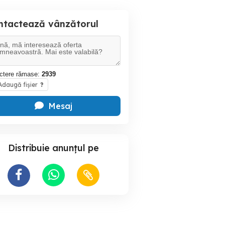
ntactează vânzătorul
ctere rămase:
2939
daugă fișier
?
Mesaj
Distribuie anunțul pe