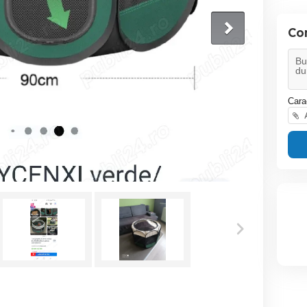
Co
Cara
A