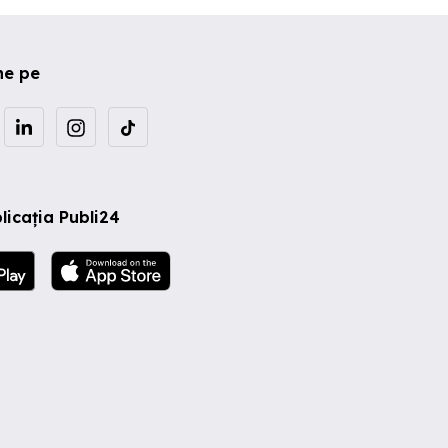
ne pe
licația Publi24