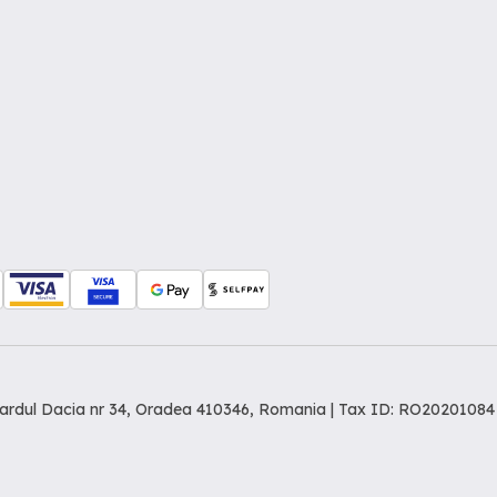
levardul Dacia nr 34, Oradea 410346, Romania | Tax ID: RO20201084