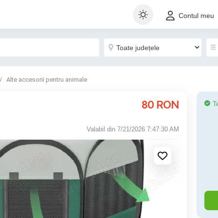
Contul meu
Alte accesorii pentru animale
80
RON
T
Valabil din 7/21/2026 7:47:30 AM