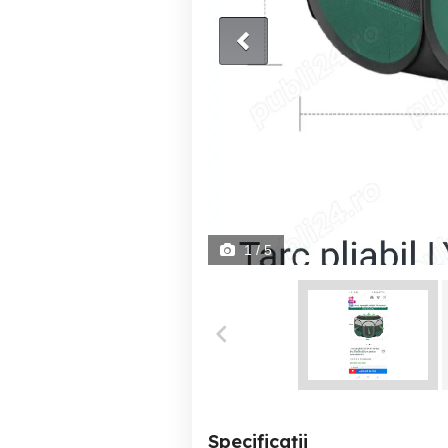
1
/ 5
Specificații