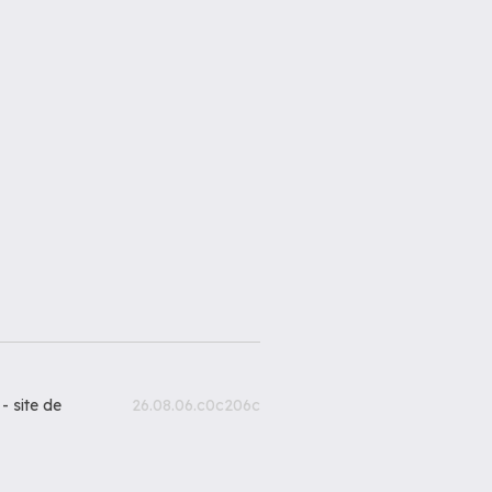
 -
site de
26.08.06.c0c206c