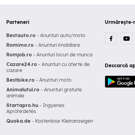
Parteneri
Urmărește-
Bestauto.ro
- Anunturi auto/moto
Romimo.ro
- Anunturi imobiliare
Romjob.ro
- Anunturi locuri de munca
Cazare24.ro
- Anunturi cu oferte de
Descarcă ap
cazare
Bestbike.ro
- Anunturi moto
Animalutul.ro
- Anunturi gratuite
animale
Startapro.hu
- Ingyenes
Apróhirdetés
Quoka.de
- Kostenlose Kleinanzeigen