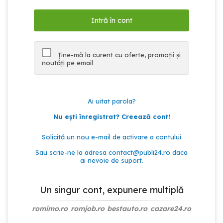
Ține-mă la curent cu oferte, promoții și
noutăți pe email
Ai uitat parola?
Nu ești înregistrat? Creează cont!
Solicită un nou e-mail de activare a contului
Sau scrie-ne la adresa
contact@publi24.ro
daca
ai nevoie de suport.
Un singur cont, expunere multiplă
romimo.ro
romjob.ro
bestauto.ro
cazare24.ro