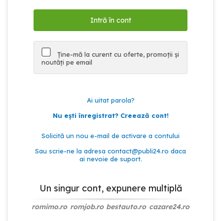
Ține-mă la curent cu oferte, promoții și
noutăți pe email
Ai uitat parola?
Nu ești înregistrat? Creează cont!
Solicită un nou e-mail de activare a contului
Sau scrie-ne la adresa
contact@publi24.ro
daca
ai nevoie de suport.
Un singur cont, expunere multiplă
romimo.ro
romjob.ro
bestauto.ro
cazare24.ro