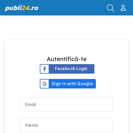
publi
24
.ro
Autentifică-te
Facebook Login