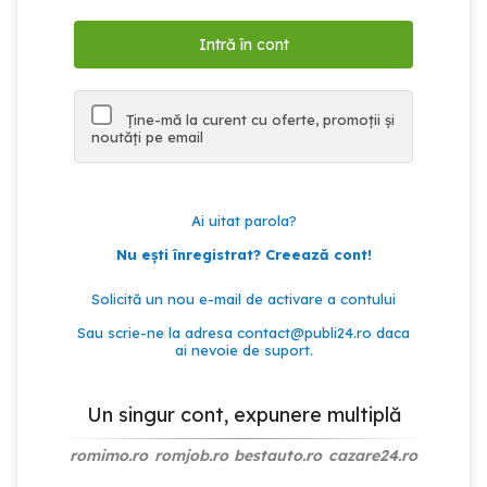
Ține-mă la curent cu oferte, promoții și
noutăți pe email
Ai uitat parola?
Nu ești înregistrat? Creează cont!
Solicită un nou e-mail de activare a contului
Sau scrie-ne la adresa
contact@publi24.ro
daca
ai nevoie de suport.
Un singur cont, expunere multiplă
romimo.ro
romjob.ro
bestauto.ro
cazare24.ro