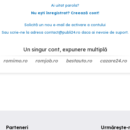
Ai uitat parola?
Nu ești înregistrat? Creează cont!
Solicită un nou e-mail de activare a contului
Sau scrie-ne la adresa
contact@publi24.ro
daca ai nevoie de suport.
Un singur cont, expunere multiplă
romimo.ro
romjob.ro
bestauto.ro
cazare24.ro
Parteneri
Urmărește-