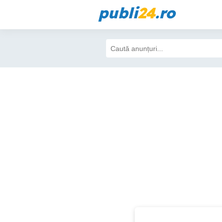
publi
24
.ro