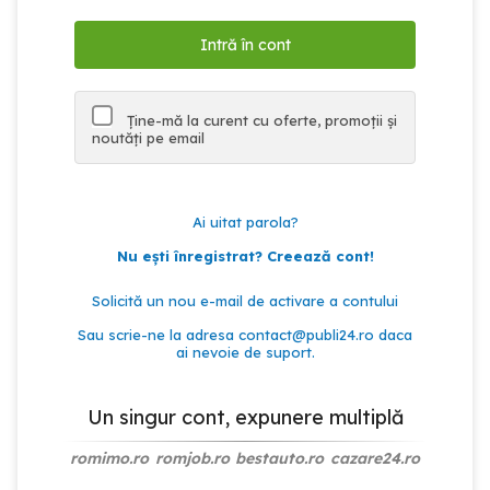
Ține-mă la curent cu oferte, promoții și
noutăți pe email
Ai uitat parola?
Nu ești înregistrat? Creează cont!
Solicită un nou e-mail de activare a contului
Sau scrie-ne la adresa
contact@publi24.ro
daca
ai nevoie de suport.
Un singur cont, expunere multiplă
romimo.ro
romjob.ro
bestauto.ro
cazare24.ro