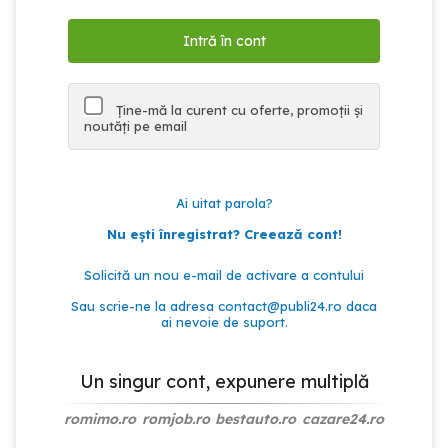
Ține-mă la curent cu oferte, promoții și
noutăți pe email
Ai uitat parola?
Nu ești înregistrat? Creează cont!
Solicită un nou e-mail de activare a contului
Sau scrie-ne la adresa
contact@publi24.ro
daca
ai nevoie de suport.
Un singur cont, expunere multiplă
romimo.ro
romjob.ro
bestauto.ro
cazare24.ro