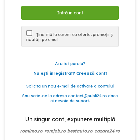
Ține-mă la curent cu oferte, promoții și
noutăți pe email
Ai uitat parola?
Nu ești înregistrat? Creează cont!
Solicită un nou e-mail de activare a contului
Sau scrie-ne la adresa
contact@publi24.ro
daca
ai nevoie de suport.
Un singur cont, expunere multiplă
romimo.ro
romjob.ro
bestauto.ro
cazare24.ro