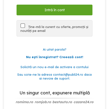
Ține-mă la curent cu oferte, promoții și
noutăți pe email
Ai uitat parola?
Nu ești înregistrat? Creează cont!
Solicită un nou e-mail de activare a contului
Sau scrie-ne la adresa
contact@publi24.ro
daca
ai nevoie de suport.
Un singur cont, expunere multiplă
romimo.ro
romjob.ro
bestauto.ro
cazare24.ro