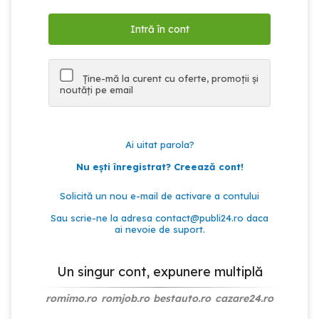
Ține-mă la curent cu oferte, promoții și
noutăți pe email
Ai uitat parola?
Nu ești înregistrat? Creează cont!
Solicită un nou e-mail de activare a contului
Sau scrie-ne la adresa
contact@publi24.ro
daca
ai nevoie de suport.
Un singur cont, expunere multiplă
romimo.ro
romjob.ro
bestauto.ro
cazare24.ro