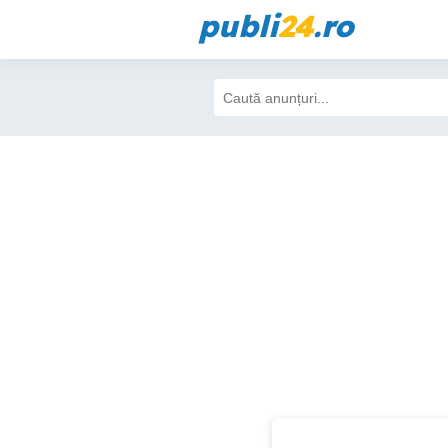
publi
24
.ro