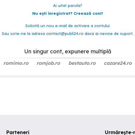
Ai uitat parola?
Nu ești înregistrat? Creează cont!
Solicită un nou e-mail de activare a contului
Sau scrie-ne la adresa
contact@publi24.ro
daca ai nevoie de suport.
Un singur cont, expunere multiplă
romimo.ro
romjob.ro
bestauto.ro
cazare24.ro
Parteneri
Urmărește-