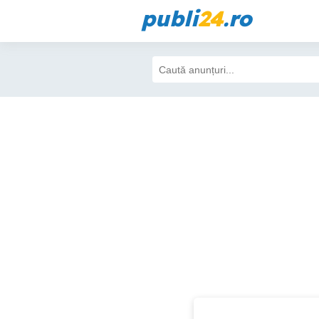
publi
24
.ro