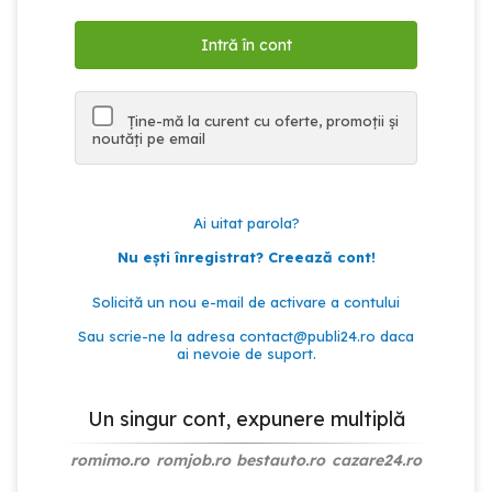
Ține-mă la curent cu oferte, promoții și
noutăți pe email
Ai uitat parola?
Nu ești înregistrat? Creează cont!
Solicită un nou e-mail de activare a contului
Sau scrie-ne la adresa
contact@publi24.ro
daca
ai nevoie de suport.
Un singur cont, expunere multiplă
romimo.ro
romjob.ro
bestauto.ro
cazare24.ro