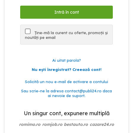
Ține-mă la curent cu oferte, promoții și
noutăți pe email
Ai uitat parola?
Nu ești înregistrat? Creează cont!
Solicită un nou e-mail de activare a contului
Sau scrie-ne la adresa
contact@publi24.ro
daca
ai nevoie de suport.
Un singur cont, expunere multiplă
romimo.ro
romjob.ro
bestauto.ro
cazare24.ro