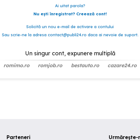
Ai uitat parola?
Nu ești înregistrat? Creează cont!
Solicită un nou e-mail de activare a contului
Sau scrie-ne la adresa
contact@publi24.ro
daca ai nevoie de suport.
Un singur cont, expunere multiplă
romimo.ro
romjob.ro
bestauto.ro
cazare24.ro
Parteneri
Urmărește-