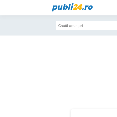
publi
24
.ro