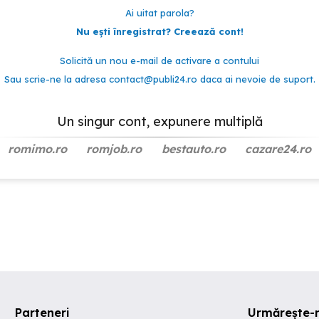
Ai uitat parola?
Nu ești înregistrat? Creează cont!
Solicită un nou e-mail de activare a contului
Sau scrie-ne la adresa
contact@publi24.ro
daca ai nevoie de suport.
Un singur cont, expunere multiplă
romimo.ro
romjob.ro
bestauto.ro
cazare24.ro
Parteneri
Urmărește-