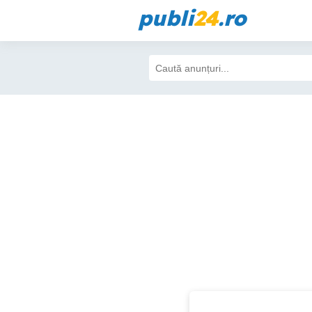
publi
24
.ro