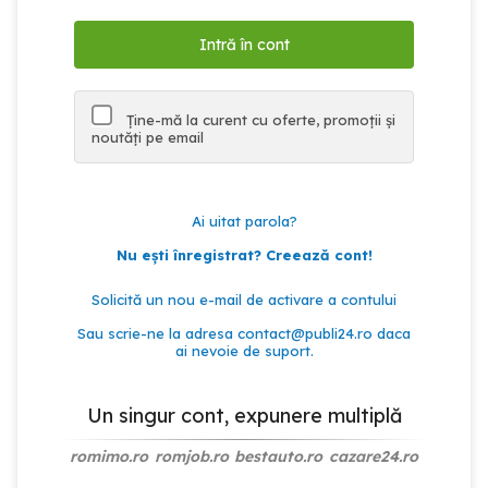
Ține-mă la curent cu oferte, promoții și
noutăți pe email
Ai uitat parola?
Nu ești înregistrat? Creează cont!
Solicită un nou e-mail de activare a contului
Sau scrie-ne la adresa
contact@publi24.ro
daca
ai nevoie de suport.
Un singur cont, expunere multiplă
romimo.ro
romjob.ro
bestauto.ro
cazare24.ro