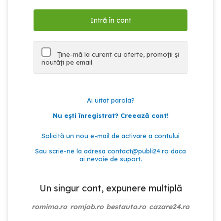
Ține-mă la curent cu oferte, promoții și
noutăți pe email
Ai uitat parola?
Nu ești înregistrat? Creează cont!
Solicită un nou e-mail de activare a contului
Sau scrie-ne la adresa
contact@publi24.ro
daca
ai nevoie de suport.
Un singur cont, expunere multiplă
romimo.ro
romjob.ro
bestauto.ro
cazare24.ro