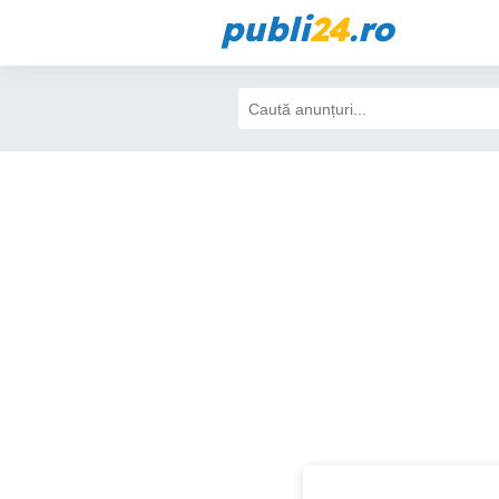
publi
24
.ro