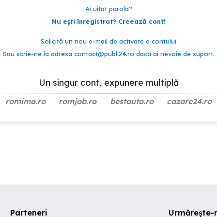
Ai uitat parola?
Nu ești înregistrat? Creează cont!
Solicită un nou e-mail de activare a contului
Sau scrie-ne la adresa
contact@publi24.ro
daca ai nevoie de suport.
Un singur cont, expunere multiplă
romimo.ro
romjob.ro
bestauto.ro
cazare24.ro
Parteneri
Urmărește-