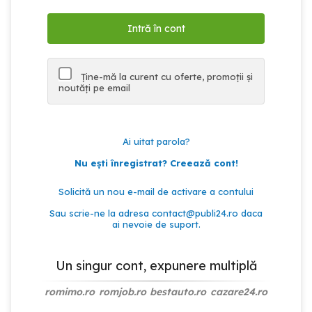
Ține-mă la curent cu oferte, promoții și
noutăți pe email
Ai uitat parola?
Nu ești înregistrat? Creează cont!
Solicită un nou e-mail de activare a contului
Sau scrie-ne la adresa
contact@publi24.ro
daca
ai nevoie de suport.
Un singur cont, expunere multiplă
romimo.ro
romjob.ro
bestauto.ro
cazare24.ro