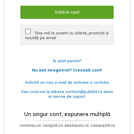
Ține-mă la curent cu oferte, promoții și
noutăți pe email
Ai uitat parola?
Nu ești înregistrat? Creează cont!
Solicită un nou e-mail de activare a contului
Sau scrie-ne la adresa
contact@publi24.ro
daca
ai nevoie de suport.
Un singur cont, expunere multiplă
romimo.ro
romjob.ro
bestauto.ro
cazare24.ro