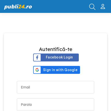
publi
24
.ro
Autentifică-te
Facebook Login