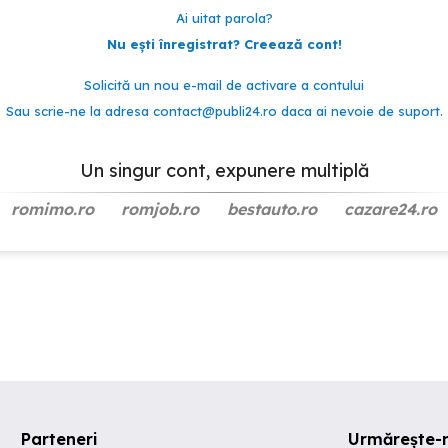
Ai uitat parola?
Nu ești înregistrat? Creează cont!
Solicită un nou e-mail de activare a contului
Sau scrie-ne la adresa
contact@publi24.ro
daca ai nevoie de suport.
Un singur cont, expunere multiplă
romimo.ro
romjob.ro
bestauto.ro
cazare24.ro
Parteneri
Urmărește-