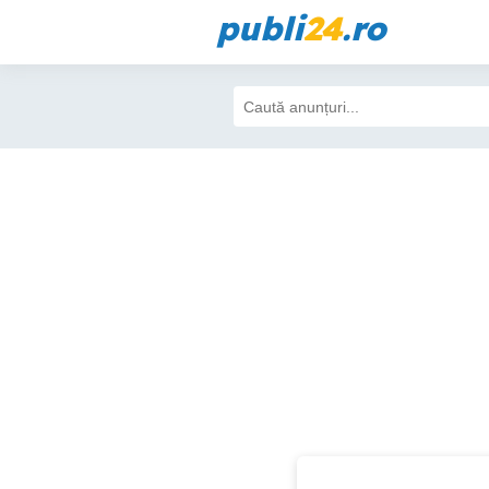
publi
24
.ro