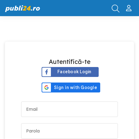
publi
24
.ro
Autentifică-te
Facebook Login