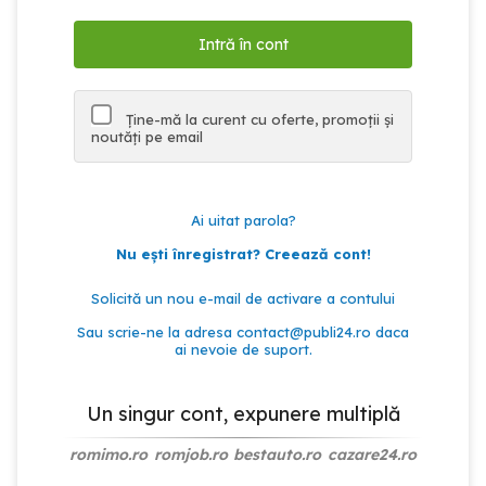
Ține-mă la curent cu oferte, promoții și
noutăți pe email
Ai uitat parola?
Nu ești înregistrat? Creează cont!
Solicită un nou e-mail de activare a contului
Sau scrie-ne la adresa
contact@publi24.ro
daca
ai nevoie de suport.
Un singur cont, expunere multiplă
romimo.ro
romjob.ro
bestauto.ro
cazare24.ro