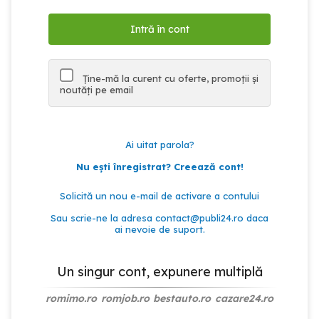
Ține-mă la curent cu oferte, promoții și
noutăți pe email
Ai uitat parola?
Nu ești înregistrat? Creează cont!
Solicită un nou e-mail de activare a contului
Sau scrie-ne la adresa
contact@publi24.ro
daca
ai nevoie de suport.
Un singur cont, expunere multiplă
romimo.ro
romjob.ro
bestauto.ro
cazare24.ro