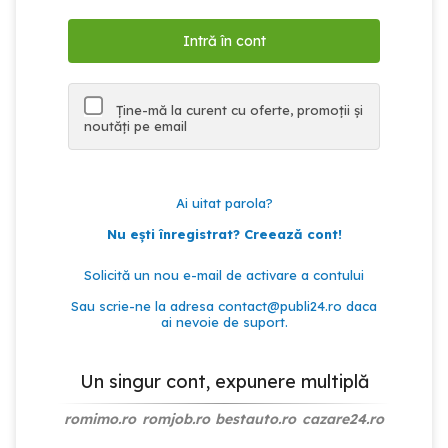
Ține-mă la curent cu oferte, promoții și
noutăți pe email
Ai uitat parola?
Nu ești înregistrat? Creează cont!
Solicită un nou e-mail de activare a contului
Sau scrie-ne la adresa
contact@publi24.ro
daca
ai nevoie de suport.
Un singur cont, expunere multiplă
romimo.ro
romjob.ro
bestauto.ro
cazare24.ro