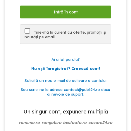
Ține-mă la curent cu oferte, promoții și
noutăți pe email
Ai uitat parola?
Nu ești înregistrat? Creează cont!
Solicită un nou e-mail de activare a contului
Sau scrie-ne la adresa
contact@publi24.ro
daca
ai nevoie de suport.
Un singur cont, expunere multiplă
romimo.ro
romjob.ro
bestauto.ro
cazare24.ro