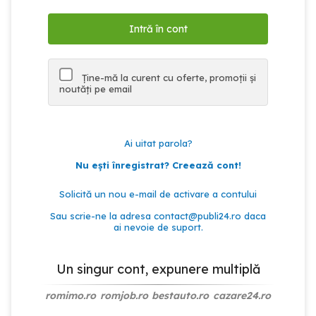
Ține-mă la curent cu oferte, promoții și
noutăți pe email
Ai uitat parola?
Nu ești înregistrat? Creează cont!
Solicită un nou e-mail de activare a contului
Sau scrie-ne la adresa
contact@publi24.ro
daca
ai nevoie de suport.
Un singur cont, expunere multiplă
romimo.ro
romjob.ro
bestauto.ro
cazare24.ro