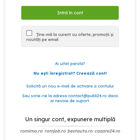
Ține-mă la curent cu oferte, promoții și
noutăți pe email
Ai uitat parola?
Nu ești înregistrat? Creează cont!
Solicită un nou e-mail de activare a contului
Sau scrie-ne la adresa
contact@publi24.ro
daca
ai nevoie de suport.
Un singur cont, expunere multiplă
romimo.ro
romjob.ro
bestauto.ro
cazare24.ro