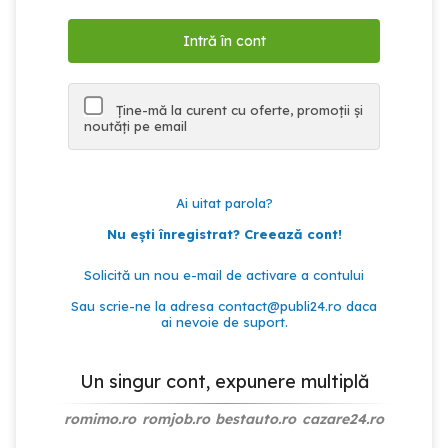
Ține-mă la curent cu oferte, promoții și
noutăți pe email
Ai uitat parola?
Nu ești înregistrat? Creează cont!
Solicită un nou e-mail de activare a contului
Sau scrie-ne la adresa
contact@publi24.ro
daca
ai nevoie de suport.
Un singur cont, expunere multiplă
romimo.ro
romjob.ro
bestauto.ro
cazare24.ro