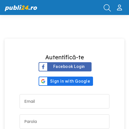
publi
24
.ro
Autentifică-te
Facebook Login