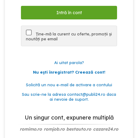
Ține-mă la curent cu oferte, promoții și
noutăți pe email
Ai uitat parola?
Nu ești înregistrat? Creează cont!
Solicită un nou e-mail de activare a contului
Sau scrie-ne la adresa
contact@publi24.ro
daca
ai nevoie de suport.
Un singur cont, expunere multiplă
romimo.ro
romjob.ro
bestauto.ro
cazare24.ro