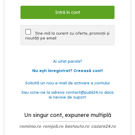
Ține-mă la curent cu oferte, promoții și
noutăți pe email
Ai uitat parola?
Nu ești înregistrat? Creează cont!
Solicită un nou e-mail de activare a contului
Sau scrie-ne la adresa
contact@publi24.ro
daca
ai nevoie de suport.
Un singur cont, expunere multiplă
romimo.ro
romjob.ro
bestauto.ro
cazare24.ro