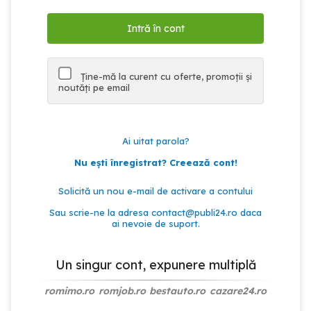
Ține-mă la curent cu oferte, promoții și
noutăți pe email
Ai uitat parola?
Nu ești înregistrat? Creează cont!
Solicită un nou e-mail de activare a contului
Sau scrie-ne la adresa
contact@publi24.ro
daca
ai nevoie de suport.
Un singur cont, expunere multiplă
romimo.ro
romjob.ro
bestauto.ro
cazare24.ro