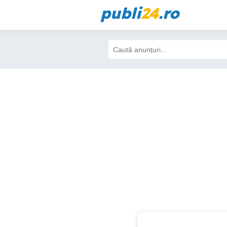
publi
24
.ro