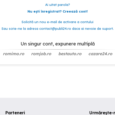
Ai uitat parola?
Nu ești înregistrat? Creează cont!
Solicită un nou e-mail de activare a contului
Sau scrie-ne la adresa
contact@publi24.ro
daca ai nevoie de suport.
Un singur cont, expunere multiplă
romimo.ro
romjob.ro
bestauto.ro
cazare24.ro
Parteneri
Urmărește-