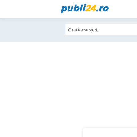
publi
24
.ro