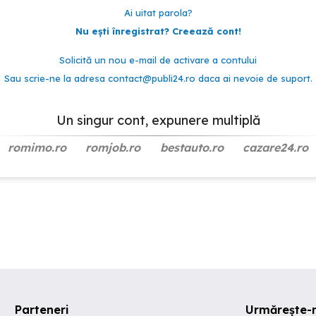
Ai uitat parola?
Nu ești înregistrat? Creează cont!
Solicită un nou e-mail de activare a contului
Sau scrie-ne la adresa
contact@publi24.ro
daca ai nevoie de suport.
Un singur cont, expunere multiplă
romimo.ro
romjob.ro
bestauto.ro
cazare24.ro
Parteneri
Urmărește-