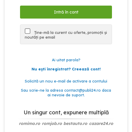
Ține-mă la curent cu oferte, promoții și
noutăți pe email
Ai uitat parola?
Nu ești înregistrat? Creează cont!
Solicită un nou e-mail de activare a contului
Sau scrie-ne la adresa
contact@publi24.ro
daca
ai nevoie de suport.
Un singur cont, expunere multiplă
romimo.ro
romjob.ro
bestauto.ro
cazare24.ro