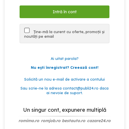
Ține-mă la curent cu oferte, promoții și
noutăți pe email
Ai uitat parola?
Nu ești înregistrat? Creează cont!
Solicită un nou e-mail de activare a contului
Sau scrie-ne la adresa
contact@publi24.ro
daca
ai nevoie de suport.
Un singur cont, expunere multiplă
romimo.ro
romjob.ro
bestauto.ro
cazare24.ro