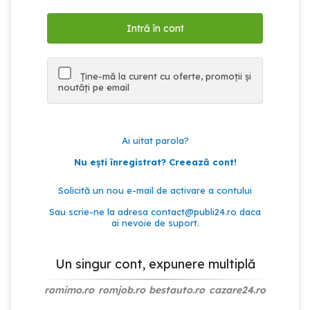
Ține-mă la curent cu oferte, promoții și
noutăți pe email
Ai uitat parola?
Nu ești înregistrat? Creează cont!
Solicită un nou e-mail de activare a contului
Sau scrie-ne la adresa
contact@publi24.ro
daca
ai nevoie de suport.
Un singur cont, expunere multiplă
romimo.ro
romjob.ro
bestauto.ro
cazare24.ro