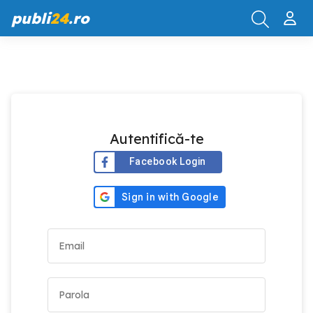
publi
24
.ro
Autentifică-te
Facebook Login