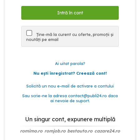
Ține-mă la curent cu oferte, promoții și
noutăți pe email
Ai uitat parola?
Nu ești înregistrat? Creează cont!
Solicită un nou e-mail de activare a contului
Sau scrie-ne la adresa
contact@publi24.ro
daca
ai nevoie de suport.
Un singur cont, expunere multiplă
romimo.ro
romjob.ro
bestauto.ro
cazare24.ro