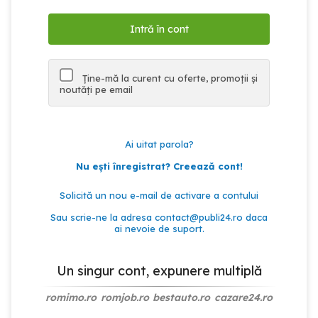
Ține-mă la curent cu oferte, promoții și
noutăți pe email
Ai uitat parola?
Nu ești înregistrat? Creează cont!
Solicită un nou e-mail de activare a contului
Sau scrie-ne la adresa
contact@publi24.ro
daca
ai nevoie de suport.
Un singur cont, expunere multiplă
romimo.ro
romjob.ro
bestauto.ro
cazare24.ro