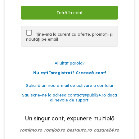
Ține-mă la curent cu oferte, promoții și
noutăți pe email
Ai uitat parola?
Nu ești înregistrat? Creează cont!
Solicită un nou e-mail de activare a contului
Sau scrie-ne la adresa
contact@publi24.ro
daca
ai nevoie de suport.
Un singur cont, expunere multiplă
romimo.ro
romjob.ro
bestauto.ro
cazare24.ro