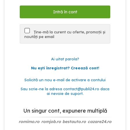
Ține-mă la curent cu oferte, promoții și
noutăți pe email
Ai uitat parola?
Nu ești înregistrat? Creează cont!
Solicită un nou e-mail de activare a contului
Sau scrie-ne la adresa
contact@publi24.ro
daca
ai nevoie de suport.
Un singur cont, expunere multiplă
romimo.ro
romjob.ro
bestauto.ro
cazare24.ro