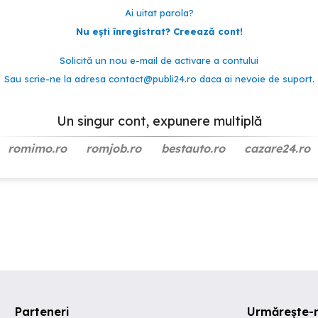
Ai uitat parola?
Nu ești înregistrat? Creează cont!
Solicită un nou e-mail de activare a contului
Sau scrie-ne la adresa
contact@publi24.ro
daca ai nevoie de suport.
Un singur cont, expunere multiplă
romimo.ro
romjob.ro
bestauto.ro
cazare24.ro
Parteneri
Urmărește-