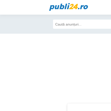
publi
24
.ro