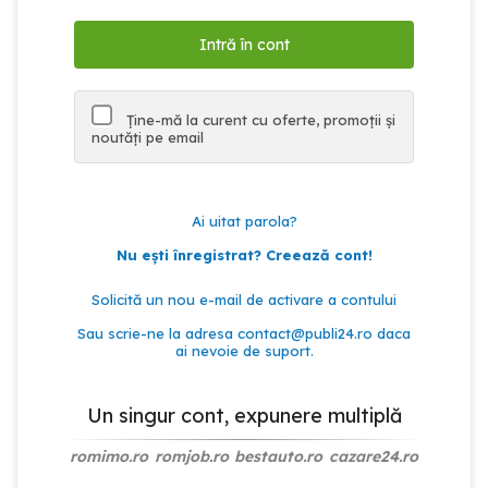
Ține-mă la curent cu oferte, promoții și
noutăți pe email
Ai uitat parola?
Nu ești înregistrat? Creează cont!
Solicită un nou e-mail de activare a contului
Sau scrie-ne la adresa
contact@publi24.ro
daca
ai nevoie de suport.
Un singur cont, expunere multiplă
romimo.ro
romjob.ro
bestauto.ro
cazare24.ro