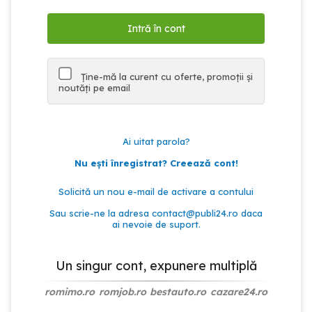
Ține-mă la curent cu oferte, promoții și
noutăți pe email
Ai uitat parola?
Nu ești înregistrat? Creează cont!
Solicită un nou e-mail de activare a contului
Sau scrie-ne la adresa
contact@publi24.ro
daca
ai nevoie de suport.
Un singur cont, expunere multiplă
romimo.ro
romjob.ro
bestauto.ro
cazare24.ro