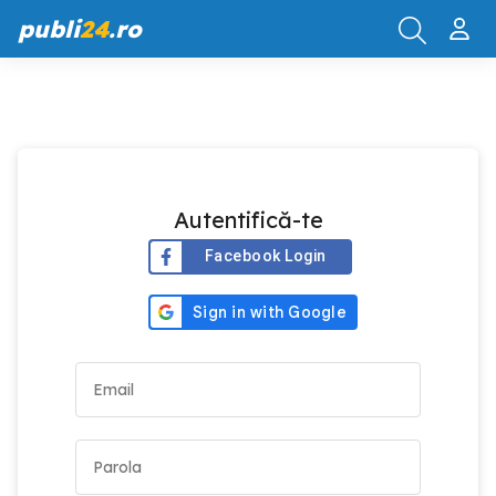
publi
24
.ro
Autentifică-te
Facebook Login