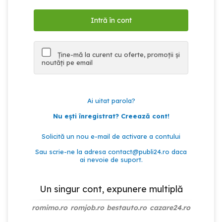
Ține-mă la curent cu oferte, promoții și
noutăți pe email
Ai uitat parola?
Nu ești înregistrat? Creează cont!
Solicită un nou e-mail de activare a contului
Sau scrie-ne la adresa
contact@publi24.ro
daca
ai nevoie de suport.
Un singur cont, expunere multiplă
romimo.ro
romjob.ro
bestauto.ro
cazare24.ro