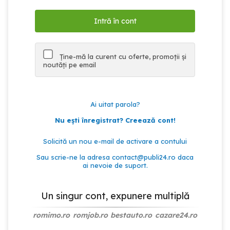
Ține-mă la curent cu oferte, promoții și
noutăți pe email
Ai uitat parola?
Nu ești înregistrat? Creează cont!
Solicită un nou e-mail de activare a contului
Sau scrie-ne la adresa
contact@publi24.ro
daca
ai nevoie de suport.
Un singur cont, expunere multiplă
romimo.ro
romjob.ro
bestauto.ro
cazare24.ro