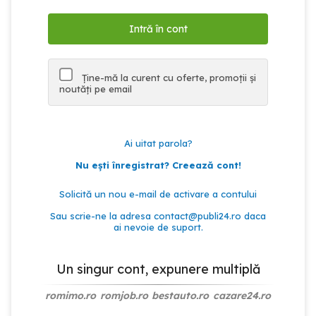
Ține-mă la curent cu oferte, promoții și
noutăți pe email
Ai uitat parola?
Nu ești înregistrat? Creează cont!
Solicită un nou e-mail de activare a contului
Sau scrie-ne la adresa
contact@publi24.ro
daca
ai nevoie de suport.
Un singur cont, expunere multiplă
romimo.ro
romjob.ro
bestauto.ro
cazare24.ro