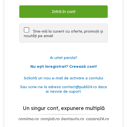
Ține-mă la curent cu oferte, promoții și
noutăți pe email
Ai uitat parola?
Nu ești înregistrat? Creează cont!
Solicită un nou e-mail de activare a contului
Sau scrie-ne la adresa
contact@publi24.ro
daca
ai nevoie de suport.
Un singur cont, expunere multiplă
romimo.ro
romjob.ro
bestauto.ro
cazare24.ro